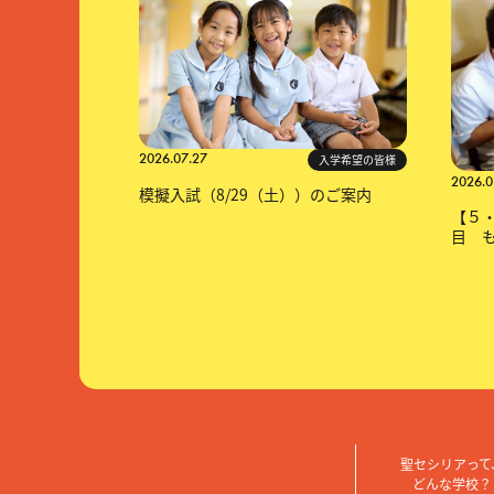
2026.07.27
入学希望の皆様
2026.0
模擬入試（8/29（土））のご案内
【５・６
目 
聖セシリアって
どんな学校？