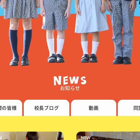
お知らせ
望の
皆様
校長ブログ
動画
同
W
NEW