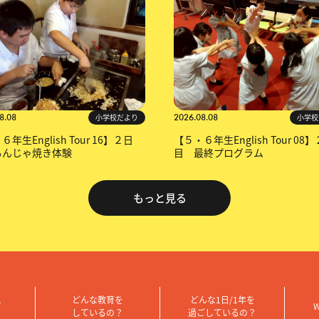
8.08
2026.08.08
小学校だより
小学校
年生English Tour 16】２日
【５・６年生English Tour 08
もんじゃ焼き体験
目 最終プログラム
もっと見る
、
どんな教育を
どんな1日/1年を
W
しているの？
過ごしているの？