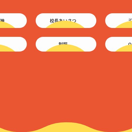
神
校長あいさつ
制服
Q