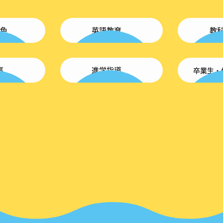
色
英語教育
教
事
進学指導
卒業生・