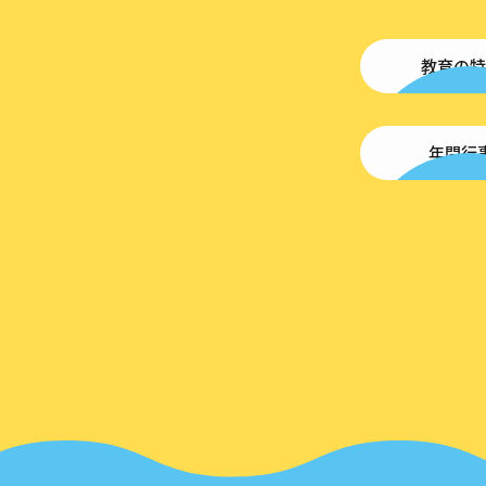
教育の特
年間行