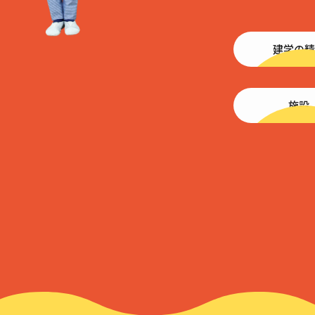
建学の精
施設