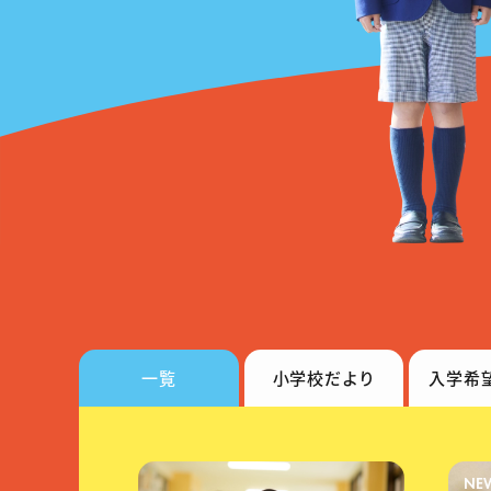
一覧
小学校
だより
入学希
NE