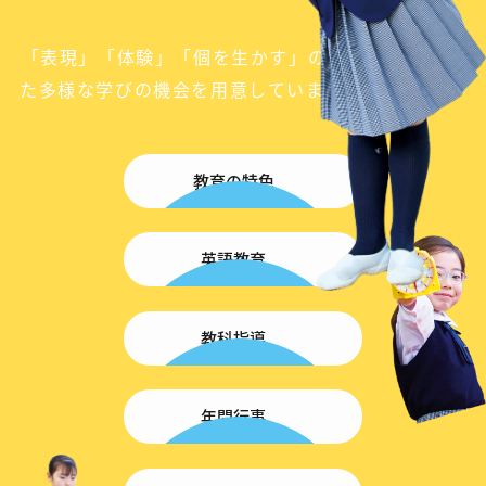
「表現」「体験」「個を生かす」の３つを大切にし
た
多様な学びの機会を用意しています。
教育の特色
英語教育
教科指導
年間行事