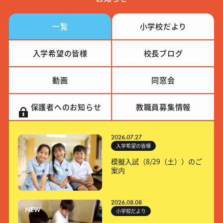
一覧
小学校
だより
入学希望の
皆様
校長ブログ
動画
同窓会
保護者への
お知らせ
教職員
募集情報
2026.07.27
入学希望の皆様
模擬入試（8/29（土））のご
案内
2026.08.08
NEW
小学校だより